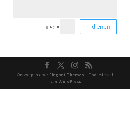
Indienen
=
8 + 2
Ontworpen door
Elegant Themes
| Ondersteund
door
WordPress