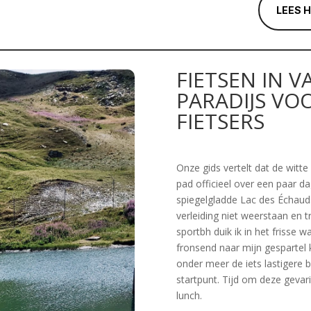
LEES 
FIETSEN IN V
PARADIJS VO
FIETSERS
Onze gids vertelt dat de witt
pad officieel over een paar d
spiegelgladde Lac des Échaud
verleiding niet weerstaan en tre
sportbh duik ik in het frisse w
fronsend naar mijn gespartel k
onder meer de iets lastigere
startpunt. Tijd om deze gevari
lunch.