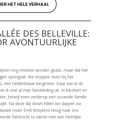
HIER HET HELE VERHAAL
ALLÉE DES BELLEVILLE:
OR AVONTUURLIJKE
e lijnen nog moeten worden gezet, maar dat het
agen opengaat. We stoppen even bij het
s, een helderblauw bergmeer. Daar kan ik de
k ik snel al mijn fietskleding uit. In bibshort en
ater, terwijl even verderop een vissende familie
ijkt. Na deze dip down-hillen we dapper via
 blauwe route DH6 Bruyères terug naar ons
eerde fietstocht te vieren met een heerlijke