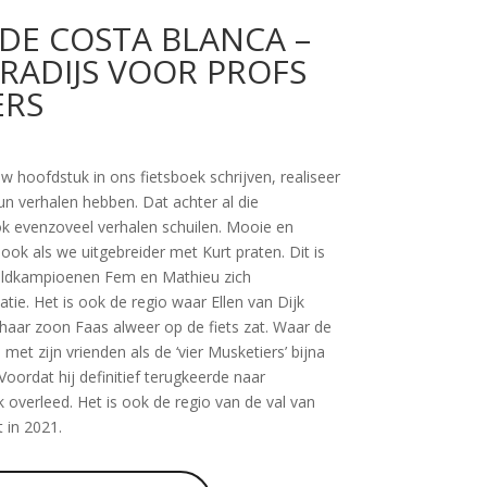
 DE COSTA BLANCA –
RADIJS VOOR PROFS
ERS
euw hoofdstuk in ons fietsboek schrijven, realiseer
hun verhalen hebben. Dat achter al die
 evenzoveel verhalen schuilen. Mooie en
t ook als we uitgebreider met Kurt praten. Dit is
reldkampioenen Fem en Mathieu zich
tie. Het is ook de regio waar Ellen van Dijk
 haar zoon Faas alweer op de fiets zat. Waar de
met zijn vrienden als de ‘vier Musketiers’ bijna
 Voordat hij definitief terugkeerde naar
jk overleed. Het is ook de regio van de val van
t in 2021.