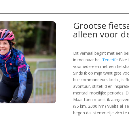
Grootse fiets
alleen voor d
Dit verhaal begint met een be
in mei naar het
Tenerife
Bike 
voor iedereen met een fietshar
Sinds ik op mijn twintigste v
buiscommandeurs kocht, is fiet
avontuur, stiltetijd en inspira
mentaal moeilijke periodes. Dus 
Maar toen moest ik aangeven o
(95 km, 2000 hm) Vuelta al Tei
begon dat stemmetje zich te 