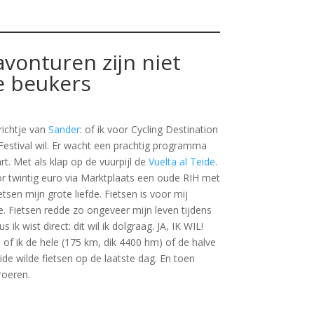
avonturen zijn niet
e beukers
richtje van
Sander
: of ik voor Cycling Destination
Festival wil. Er wacht een prachtig programma
t. Met als klap op de vuurpijl de
Vuelta al Teide
.
oor twintig euro via Marktplaats een oude RIH met
sen mijn grote liefde. Fietsen is voor mij
tie. Fietsen redde zo ongeveer mijn leven tijdens
ik wist direct: dit wil ik dolgraag. JA, IK WIL!
f ik de hele (175 km, dik 4400 hm) of de halve
de wilde fietsen op de laatste dag. En toen
roeren.