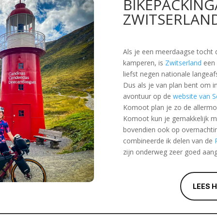
BIKEPACKIN
ZWITSERLAN
Als je een meerdaagse tocht d
kamperen, is
Zwitserland
een 
liefst negen nationale langea
Dus als je van plan bent om in
avontuur op de
website van 
Komoot plan je zo de allermo
Komoot kun je gemakkelijk me
bovendien ook op overnachtin
combineerde ik delen van de
zijn onderweg zeer goed aan
LEES 