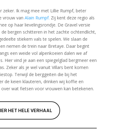
ier zeker. Ik mag mee met Lillie Rumpf, beter
e vrouw van
Alain Rumpf.
Zij kent deze regio als
e op haar lievelingsrondje. De Gravel versie
l de bergen schitteren in het zachte ochtendlicht,
gedeelte stiekem vals te spelen. We slaan de
 en nemen de trein naar Bretaye. Daar begint
Langs een weide vol alpenkoeien dalen we af
s. Hier vind je aan een spiegelglad bergmeer een
as. Zeker als je wel vanuit Villars bent komen
fiestop. Terwijl de berggeiten die bij het
 de keien klauteren, drinken wij koffie en
over wat fietsen voor vrouwen kan betekenen.
HIER HET HELE VERHAAL